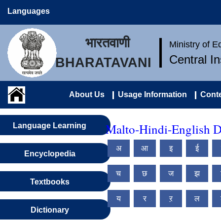
Languages
भारतवाणी
Ministry of 
Central I
BHARATAVANI
About Us
Usage Information
Conte
Malto-Hindi-English D
Language Learning
अ
आ
इ
ई
Encyclopedia
च
छ
ज
झ
Textbooks
य
र
ऱ
ल
Dictionary