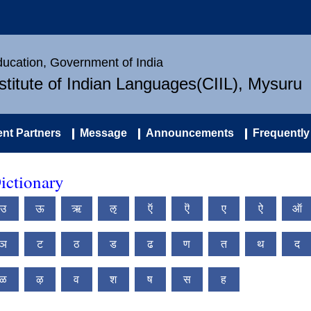
Education, Government of India
nstitute of Indian Languages(CIIL), Mysuru
nt Partners
Message
Announcements
Frequently
ictionary
उ
ऊ
ऋ
ऌ
ऍ
ऎ
ए
ऐ
ऑ
ञ
ट
ठ
ड
ढ
ण
त
थ
द
ळ
ऴ
व
श
ष
स
ह