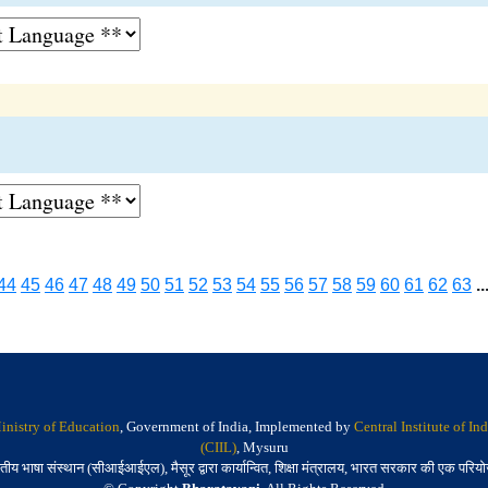
44
45
46
47
48
49
50
51
52
53
54
55
56
57
58
59
60
61
62
63
..
inistry of Education
, Government of India, Implemented by
Central Institute of I
(CIIL)
, Mysuru
तीय भाषा संस्थान (सीआईआईएल), मैसूर द्वारा कार्यान्वित, शिक्षा मंत्रालय, भारत सरकार की एक परिय