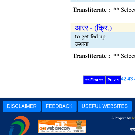
Transliterate :
आरर - (क्रि.)
to get fed up
ऊथना
Transliterate :
42
43
<< First <<
Prev <
DISCLAIMER
FEEDBACK
USEFUL WEBSITES
A Project by
M
भार