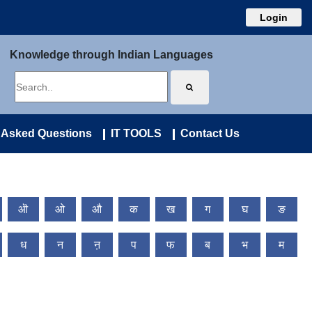
Login
Knowledge through Indian Languages
 Asked Questions
IT TOOLS
Contact Us
ऒ
ओ
औ
क
ख
ग
घ
ङ
ध
न
ऩ
प
फ
ब
भ
म