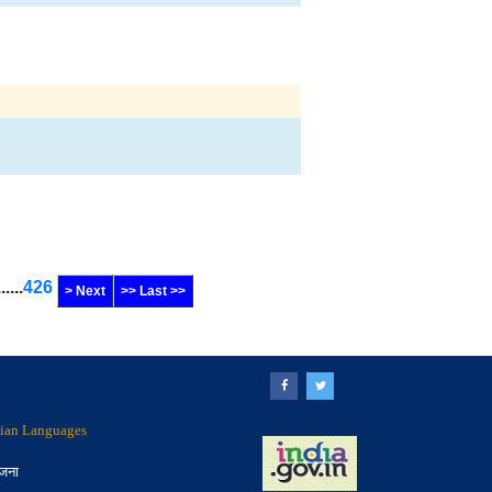
......
426
> Next
>> Last >>
ndian Languages
ोजना