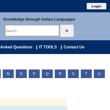
Login
Knowledge through Indian Languages
 Asked Questions
IT TOOLS
Contact Us
N
O
P
Q
R
S
T
U