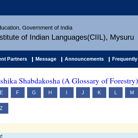
Education, Government of India
nstitute of Indian Languages(CIIL), Mysuru
nt Partners
Message
Announcements
Frequently
ashika Shabdakosha (A Glossary of Forestry)
E
F
G
H
I
J
K
L
M
Z
ಸ