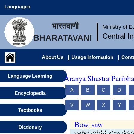
Languages
भारतवाणी
Ministry of 
Central I
BHARATAVANI
About Us
Usage Information
Conte
Aranya Shastra Paribh
Language Learning
A
B
C
D
Encyclopedia
V
W
X
Y
Textbooks
Bow, saw
Dictionary
ಬಾಗಿದ ಗರಗಸ, ಬಿಲ್ಲು ಗರಗ