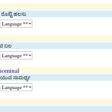
 ರೊಟ್ಟಿ ಹಲಸು
ವ ಬಲ
 nominal
ಿಯುವ ಸಾಮರ್ಥ್ಯ