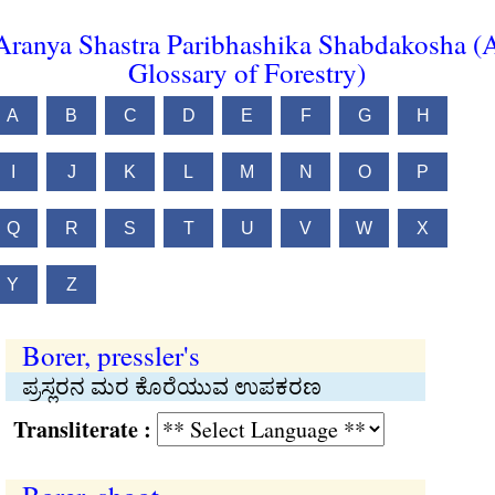
Aranya Shastra Paribhashika Shabdakosha (
Glossary of Forestry)
A
B
C
D
E
F
G
H
I
J
K
L
M
N
O
P
Q
R
S
T
U
V
W
X
Y
Z
Borer, pressler's
ಪ್ರಸ್ಲರನ ಮರ ಕೊರೆಯುವ ಉಪಕರಣ
Transliterate :