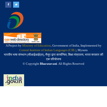
A Project by
Ministry of Education
, Government of India, Implemented by
Central Institute of Indian Languages (CIIL)
, Mysuru
भारतीय भाषा संस्थान (सीआईआईएल), मैसूर द्वारा कार्यान्वित, शिक्षा मंत्रालय, भारत सरकार की
एक परियोजना
© Copyright
Bharatavani
. All Rights Reserved