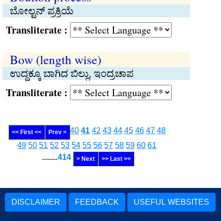
ಬೋಲ್ಟನ್ ಪ್ರಕ್ರಿಯೆ
Transliterate :
Bow (length wise)
ಉದ್ದಕ್ಕೂ ಬಾಗಿದ ಬಿಲ್ಲು, ಇಂದ್ರಚಾಪ
Transliterate :
40
41
42
43
44
45
46
47
48
<< First <<
Prev <
49
50
51
52
53
54
55
56
57
58
59
60
61
........
414
> Next
>> Last >>
DISCLAIMER
FEEDBACK
USEFUL WEBSITES