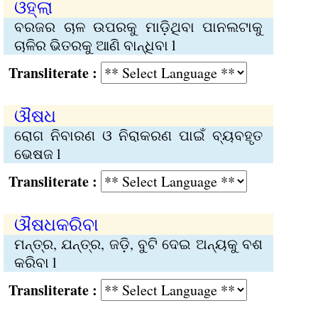
ଓହ୍ଲା
ବରଜର ଚାଳ ଉପରକୁ ମାଡ଼ିଥିବା ପାନଲଟାକୁ
ଚାଳିର ଭିତରକୁ ଆଣି ବାନ୍ଧିବା l
Transliterate :
ଔଷଧ
ରୋଗ ନିବାରଣ ଓ ନିରାକରଣ ପାଇଁ ବ୍ୟବହୃତ
ଭେଷଜ l
Transliterate :
ଔଷଧକରିବା
ମନ୍ତ୍ର, ଯନ୍ତ୍ର, ଜଡ଼ି, ବୁଟି ଦେଇ ଅନ୍ୟକୁ ବଶ
କରିବା l
Transliterate :