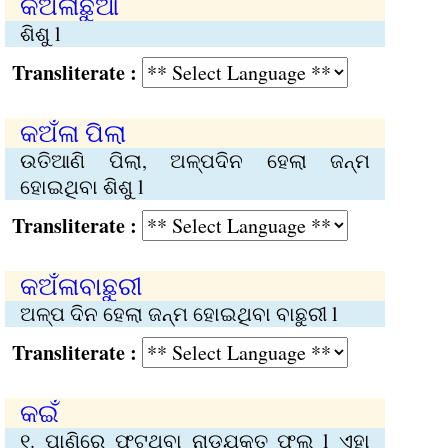
କ‌ଅଁଳାଛୁଆ
ଶିଶୁ l
Transliterate :
କ‌ଅଁଳା ପିଲା
ଉତିଆଣି ପିଲା, ଅଳ୍ପଦିନ ହେଲା ଜନ୍ମ
ହୋ‌ଇଥିବା ଶିଶୁ l
Transliterate :
କ‌ଅଁଳାବାଛୁରୀ
ଅଳ୍ପ ଦିନ ହେଲା ଜନ୍ମ ହୋ‌ଇଥିବା ବାଛୁରୀ l
Transliterate :
କ‌ଇଁ
୧. ପାଣିରେ ଫୁଟୁଥିବା ନାଡ଼ଯୁକ୍ତ ଫୁଲ l ଏହା