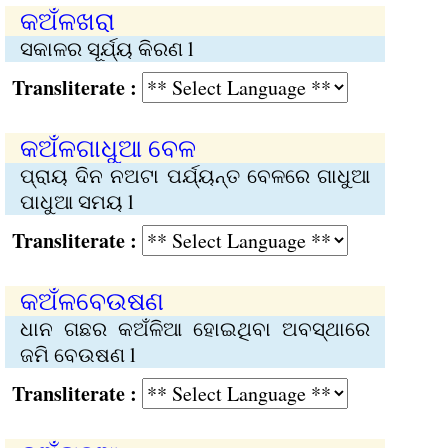
କ‌ଅଁଳଖରା
ସକାଳର ସୂର୍ଯ୍ୟ କିରଣ l
Transliterate :
କ‌ଅଁଳଗାଧୁଆ ବେଳ
ପ୍ରାୟ ଦିନ ନ‌ଅଟା ପର୍ଯ୍ୟନ୍ତ ବେଳରେ ଗାଧୁଆ
ପାଧୁଆ ସମୟ l
Transliterate :
କ‌ଅଁଳବେଉଷଣ
ଧାନ ଗଛର କ‌ଅଁଳିଆ ହୋ‌ଇଥିବା ଅବସ୍ଥାରେ
ଜମି ବେଉଷଣ l
Transliterate :