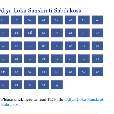
diya Loka Sanskruti Sabdakosa
ଅ
ଆ
ଇ
ଈ
ଉ
ଊ
ଋ
ଌ
ଏ
ଓ
ଔ
କ
ଖ
ଗ
ଘ
ଙ
ଚ
ଛ
ଜ
ଝ
ଞ
ଟ
ଠ
ଡ
ଢ
ଣ
ତ
ଥ
ଦ
ଧ
ନ
ପ
ଫ
ବ
ଭ
ମ
ଯ
ର
ଲ
ଳ
ଵ
ଶ
ଷ
ସ
ହ
Please click here to read PDF file
Odiya Loka Sanskruti
Sabdakosa