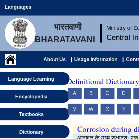
Languages
भारतवाणी
Ministry of 
Central I
BHARATAVANI
About Us
Usage Information
Conte
Definitional Dictionar
Language Learning
A
B
C
D
Encyclopedia
V
W
X
Y
Textbooks
Corrosion during di
Dictionary
आसवन के मध्य संक्षारण: एक 