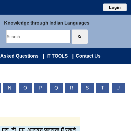
Login
Knowledge through Indian Languages
 Asked Questions
IT TOOLS
Contact Us
N
O
P
Q
R
S
T
U
. एस. टी. एम. आसवन फ्लास्क में रखते