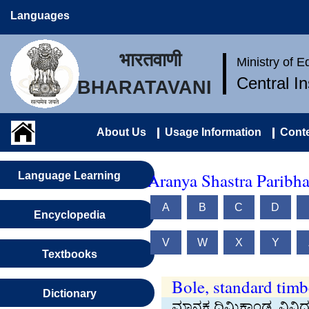
Languages
भारतवाणी
Ministry of 
Central I
BHARATAVANI
About Us
Usage Information
Conte
Aranya Shastra Paribh
Language Learning
A
B
C
D
Encyclopedia
V
W
X
Y
Textbooks
Bole, standard timb
Dictionary
ಮಾನಕ ದಿಮ್ಮಿಕಾಂಡ, ವಿವಿಧ