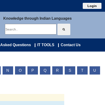
Login
Knowledge through Indian Languages
 Asked Questions
IT TOOLS
Contact Us
N
O
P
Q
R
S
T
U