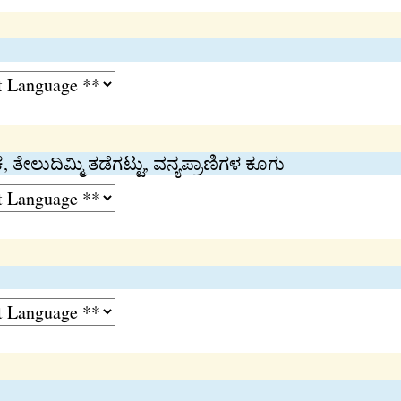
 ತೇಲುದಿಮ್ಮಿ ತಡೆಗಟ್ಟು, ವನ್ಯಪ್ರಾಣಿಗಳ ಕೂಗು