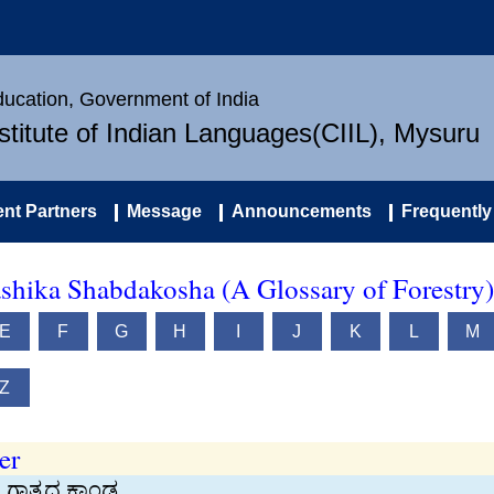
Education, Government of India
nstitute of Indian Languages(CIIL), Mysuru
nt Partners
Message
Announcements
Frequently
ashika Shabdakosha (A Glossary of Forestry)
E
F
G
H
I
J
K
L
M
Z
er
 ಗಾತ್ರದ ಕಾಂಡ