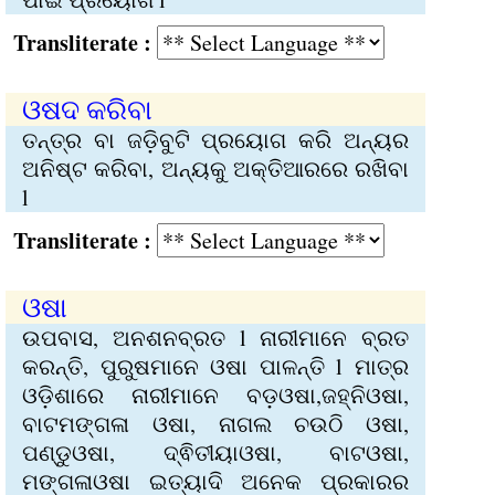
Transliterate :
ଓଷଦ କରିବା
ତନ୍ତ୍ର ବା ଜଡ଼ିବୁଟି ପ୍ରୟୋଗ କରି ଅନ୍ୟର
ଅନିଷ୍ଟ କରିବା, ଅନ୍ୟକୁ ଅକ୍ତିଆରରେ ରଖିବା
l
Transliterate :
ଓଷା
ଉପବାସ, ଅନଶନବ୍ରତ l ନାରୀମାନେ ବ୍ରତ
କରନ୍ତି, ପୁରୁଷମାନେ ଓଷା ପାଳନ୍ତି l ମାତ୍ର
ଓଡ଼ିଶାରେ ନାରୀମାନେ ବଡ଼ଓଷା,ଜହ୍ନିଓଷା,
ବାଟମଙ୍ଗଳା ଓଷା, ନାଗଲ ଚ‌ଉଠି ଓଷା,
ପଣ୍ଡୁଓଷା, ଦ୍ଵିତୀୟାଓଷା, ବାଟଓଷା,
ମଙ୍ଗଳାଓଷା ଇତ୍ୟାଦି ଅନେକ ପ୍ରକାରର