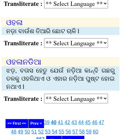
Transliterate :
ଓହଳା
ନଡ଼ା ବାଉଁଶ ତିଆରି ଛୋଟ ଚାଳି l
Transliterate :
ଓହଳାନଡିଆ
ଝଡ଼, ବତାସ ହେତୁ ଯେଉଁ ନଡ଼ିଆ କାନ୍ଦି ଗଛରୁ
ତଳକୁ ଓହଳିଥାଏ ଓ ଏହାର ନଡ଼ିଆ ପୁଷ୍ଟ ହୋ‌ଇ
ନଥାଏ l
Transliterate :
39
40
41
42
43
44
45
46
47
<< First <<
Prev <
48
49
50
51
52
53
54
55
56
57
58
59
60