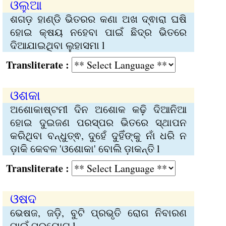
ଓଲୁଆ
ଶଗଡ଼ ହାଣ୍ଡି ଭିତରର କଣା ଅଖ ଦ୍ଵାରା ଘଷି
ହୋ‌ଇ କ୍ଷୟ ନହେବା ପାଇଁ ଛିଦ୍ର ଭିତରେ
ଦିଆଯାଇଥିବା ଲୁହାସମା l
Transliterate :
ଓଶକା
ଅଶୋକାଷ୍ଟମୀ ଦିନ ଅଶୋକ କଢ଼ି ଦିଆନିଆ
ହୋ‌ଇ ଦୁଇଜଣ ପରସ୍ପର ଭିତରେ ସ୍ଥାପନ
କରିଥିବା ବନ୍ଧୁତ୍ଵ, ଦୁହେଁ ଦୁହିଁଙ୍କୁ ନାଁ ଧରି ନ
ଡ଼ାକି କେବଳ 'ଓଶୋକା' ବୋଲି ଡ଼ାକନ୍ତି l
Transliterate :
ଓଷଦ
ଭେଷଜ, ଜଡ଼ି, ବୁଟି ପ୍ରଭୃତି ରୋଗ ନିବାରଣ
ପାଇଁ ପ୍ରୟୋଗ l