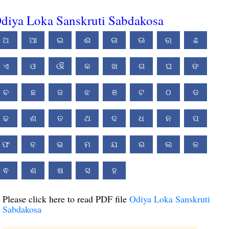
diya Loka Sanskruti Sabdakosa
ଅ
ଆ
ଇ
ଈ
ଉ
ଊ
ଋ
ଌ
ଏ
ଓ
ଔ
କ
ଖ
ଗ
ଘ
ଙ
ଚ
ଛ
ଜ
ଝ
ଞ
ଟ
ଠ
ଡ
ଢ
ଣ
ତ
ଥ
ଦ
ଧ
ନ
ପ
ଫ
ବ
ଭ
ମ
ଯ
ର
ଲ
ଳ
ଵ
ଶ
ଷ
ସ
ହ
Please click here to read PDF file
Odiya Loka Sanskruti
Sabdakosa