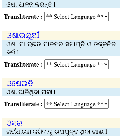
ଓଷା ପାଳନ କରନ୍ତି l
Transliterate :
ଓଷାଉଯୁଆଁ
ଓଷା ବା ବ୍ରତ ପାଳନର ସମାପ୍ତି ଓ ତଜ୍ଜନିତ
କର୍ମ l
Transliterate :
ଓଷେଇତି
ଓଷା ପାଳିଥିବା ନାରୀ l
Transliterate :
ଓସର
ଗର୍ଭଧାରଣ କରିବାକୁ ଉପଯୁକ୍ତ ଥିବା ଗାଈ l