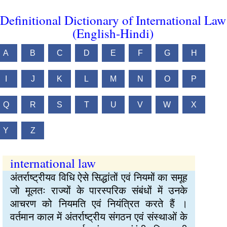
Definitional Dictionary of International Law
(English-Hindi)
A
B
C
D
E
F
G
H
I
J
K
L
M
N
O
P
Q
R
S
T
U
V
W
X
Y
Z
international law
अंतर्राष्ट्रीयव विधि ऐसे सिद्धांतों एवं नियमों का समूह
जो मूलतः राज्यों के पारस्परिक संबंधों में उनके
आचरण को नियमति एवं नियंत्रित करते हैं ।
वर्तमान काल में अंतर्राष्ट्रीय संगठन एवं संस्थाओं के