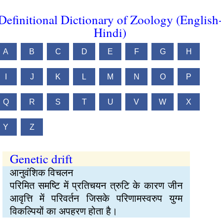
Definitional Dictionary of Zoology (English
Hindi)
A
B
C
D
E
F
G
H
I
J
K
L
M
N
O
P
Q
R
S
T
U
V
W
X
Y
Z
Genetic drift
आनुवंशिक विचलन
परिमित समष्टि में प्रतिचयन त्रुटि के कारण जीन
आवृत्ति में परिवर्तन जिसके परिणामस्वरुप युग्म
विकल्पियों का अपहरण होता है।