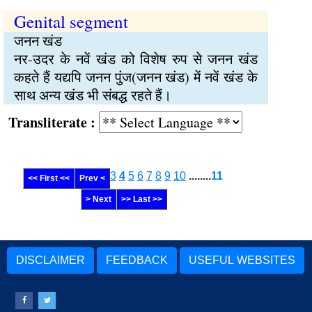
Genital segment
जनन खंड
नर-उदर के नवें खंड को विशेष रुप से जनन खंड
कहते हैं यद्यपि जनन पुंज(जनन खंड) में नवें खंड के
साथ अन्य खंड भी संबद्ध रहते हैं।
Transliterate :
3
4
5
6
7
8
9
10
........
11
<< First <<
Prev <
> Next
>> Last >>
DISCLAIMER
FEEDBACK
USEFUL WEBSITES