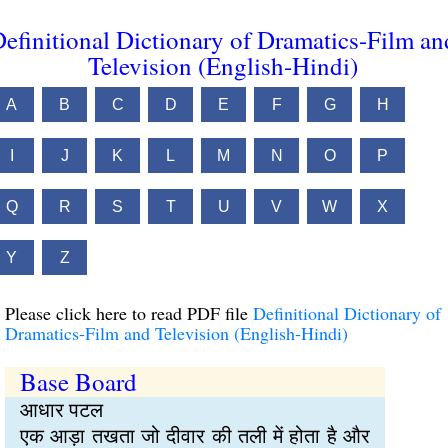
efinitional Dictionary of Dramatics-Film an
Television (English-Hindi)
A
B
C
D
E
F
G
H
I
J
K
L
M
N
O
P
Q
R
S
T
U
V
W
X
Y
Z
Please click here to read PDF file
Definitional Dictionary of
Dramatics-Film and Television (English-Hindi)
Base Board
आधार पटल
एक आड़ा तखता जो दीवार की तली में होता है और