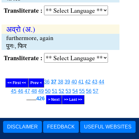
Transliterate :
अव्रो (अ.)
furthermore, again
पुनः, फिर
Transliterate :
36
37
38
39
40
41
42
43
44
<< First <<
Prev <
45
46
47
48
49
50
51
52
53
54
55
56
57
........
426
> Next
>> Last >>
DISCLAIMER
FEEDBACK
USEFUL WEBSITES