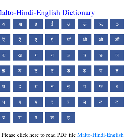
alto-Hindi-English Dictionary
अ
आ
इ
ई
उ
ऊ
ऋ
ऌ
ऍ
ऎ
ए
ऐ
ऑ
ऒ
ओ
औ
क
ख
ग
घ
ङ
च
छ
ज
झ
ञ
ट
ठ
ड
ढ
ण
त
थ
द
ध
न
ऩ
प
फ
ब
भ
म
य
र
ऱ
ल
ळ
ऴ
व
श
ष
स
ह
Please click here to read PDF file
Malto-Hindi-English