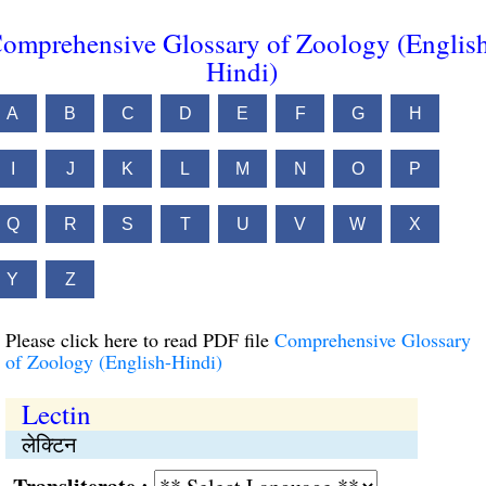
omprehensive Glossary of Zoology (Englis
Hindi)
A
B
C
D
E
F
G
H
I
J
K
L
M
N
O
P
Q
R
S
T
U
V
W
X
Y
Z
Please click here to read PDF file
Comprehensive Glossary
of Zoology (English-Hindi)
Lectin
लेक्टिन