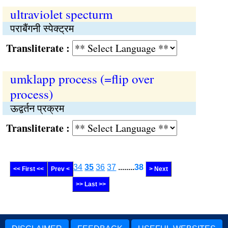
ultraviolet specturm
पराबैंगनी स्पेक्ट्रम
Transliterate :
umklapp process (=flip over
process)
ऊद्वर्तन प्रक्रम
Transliterate :
34
35
36
37
........
38
<< First <<
Prev <
> Next
>> Last >>