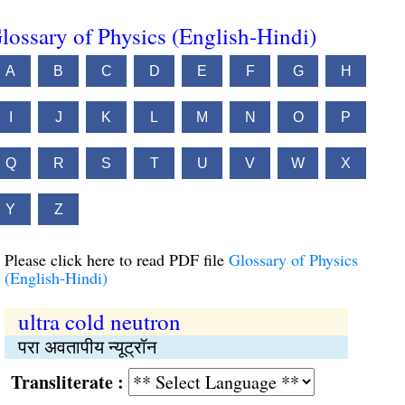
lossary of Physics (English-Hindi)
A
B
C
D
E
F
G
H
I
J
K
L
M
N
O
P
Q
R
S
T
U
V
W
X
Y
Z
Please click here to read PDF file
Glossary of Physics
(English-Hindi)
ultra cold neutron
परा अवतापीय न्यूट्रॉन
Transliterate :