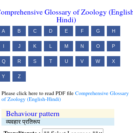
omprehensive Glossary of Zoology (Englis
Hindi)
A
B
C
D
E
F
G
H
I
J
K
L
M
N
O
P
Q
R
S
T
U
V
W
X
Y
Z
Please click here to read PDF file
Comprehensive Glossary
of Zoology (English-Hindi)
Behaviour pattern
व्यवहार प्रतिरूप