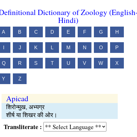
Definitional Dictionary of Zoology (English
Hindi)
A
B
C
D
E
F
G
H
I
J
K
L
M
N
O
P
Q
R
S
T
U
V
W
X
Y
Z
Apicad
शिरोन्मुख, अभ्यग्र
शीर्ष या शिखर की ओर।
Transliterate :