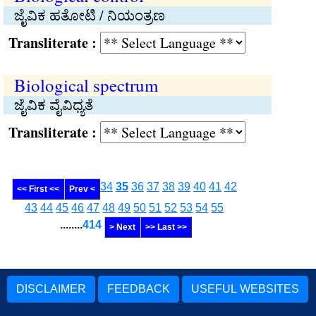
ಜೈವಿಕ ಹತೋಟಿ / ನಿಯಂತ್ರಣ
Transliterate :
Biological spectrum
ಜೈವಿಕ ವೈವಿಧ್ಯತೆ
Transliterate :
34
35
36
37
38
39
40
41
42
<< First <<
Prev <
43
44
45
46
47
48
49
50
51
52
53
54
55
........
414
> Next
>> Last >>
DISCLAIMER
FEEDBACK
USEFUL WEBSITES