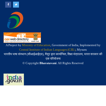
A Project by
Ministry of Education
, Government of India, Implemented by
Central Institute of Indian Languages (CIIL)
, Mysuru
भारतीय भाषा संस्थान (सीआईआईएल), मैसूर द्वारा कार्यान्वित, शिक्षा मंत्रालय, भारत सरकार की
एक परियोजना
© Copyright
Bharatavani
. All Rights Reserved