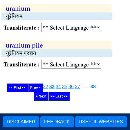
uranium
यूरेनियम
Transliterate :
uranium pile
यूरेनियम प्रचय
Transliterate :
32
33
34
35
36
37
........
38
<< First <<
Prev <
> Next
>> Last >>
DISCLAIMER
FEEDBACK
USEFUL WEBSITES