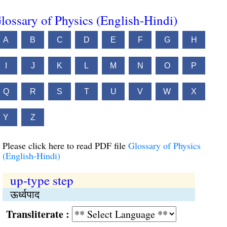
lossary of Physics (English-Hindi)
A
B
C
D
E
F
G
H
I
J
K
L
M
N
O
P
Q
R
S
T
U
V
W
X
Y
Z
Please click here to read PDF file
Glossary of Physics
(English-Hindi)
up-type step
ऊर्ध्वपाद
Transliterate :