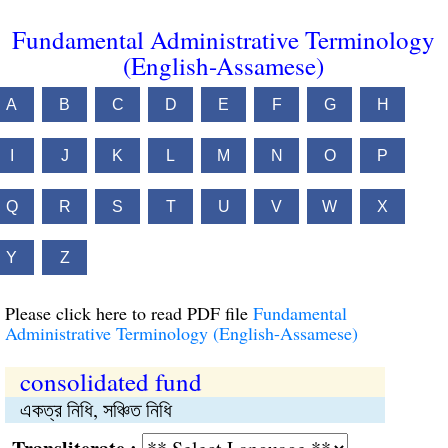
Fundamental Administrative Terminology
(English-Assamese)
A
B
C
D
E
F
G
H
I
J
K
L
M
N
O
P
Q
R
S
T
U
V
W
X
Y
Z
Please click here to read PDF file
Fundamental
Administrative Terminology (English-Assamese)
consolidated fund
একত্র নিধি, সঞ্চিত নিধি