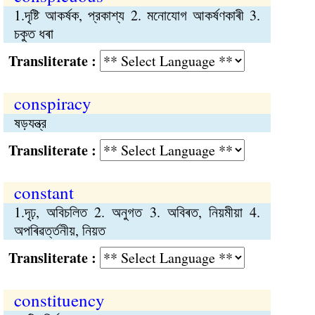
1.দৃষ্টি আকর্ষক, প্রকাশ্য 2. মনোযোগ আকর্ষণকাৰী 3.
চকুত ধৰা
Transliterate :
conspiracy
ষড়যন্ত্র
Transliterate :
constant
1.দৃঢ়, অবিচলিত 2. অনুগত 3. অবিৰত, নিয়মীয়া 4.
অপৰিৱর্ত্তনীয়, নিয়ত
Transliterate :
constituency