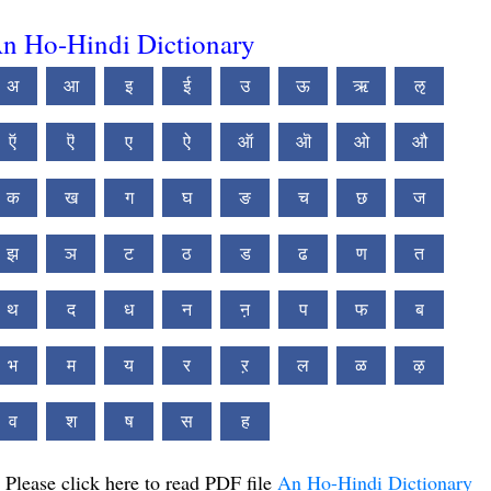
n Ho-Hindi Dictionary
अ
आ
इ
ई
उ
ऊ
ऋ
ऌ
ऍ
ऎ
ए
ऐ
ऑ
ऒ
ओ
औ
क
ख
ग
घ
ङ
च
छ
ज
झ
ञ
ट
ठ
ड
ढ
ण
त
थ
द
ध
न
ऩ
प
फ
ब
भ
म
य
र
ऱ
ल
ळ
ऴ
व
श
ष
स
ह
Please click here to read PDF file
An Ho-Hindi Dictionary