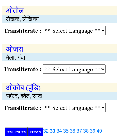
ओतोल
लेखक, लेखिका
Transliterate :
ओजरा
मैला, गंदा
Transliterate :
ओकोब (पुंडि)
सफेद, श्वेत, सादा
Transliterate :
32
33
34
35
36
37
38
39
40
<< First <<
Prev <