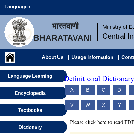
Languages
भारतवाणी
Ministry of 
Central I
BHARATAVANI
About Us
Usage Information
Conte
Definitional Dictionar
Language Learning
A
B
C
D
Encyclopedia
V
W
X
Y
Textbooks
Please click here to read PDF
Dictionary