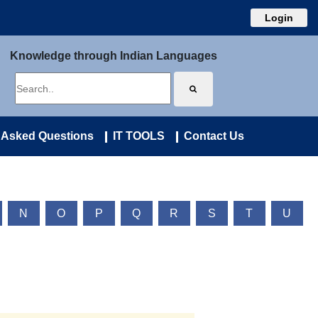
Login
Knowledge through Indian Languages
 Asked Questions
IT TOOLS
Contact Us
N
O
P
Q
R
S
T
U