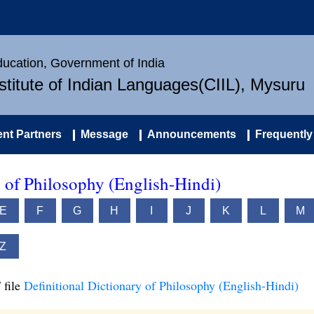
Education, Government of India
nstitute of Indian Languages(CIIL), Mysuru
nt Partners
Message
Announcements
Frequently
y of Philosophy (English-Hindi)
E
F
G
H
I
J
K
L
M
Z
 file
Definitional Dictionary of Philosophy (English-Hindi)