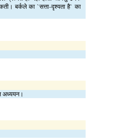
कती। बर्कले का `सत्ता-दृश्यता है` का
धित अध्ययन।