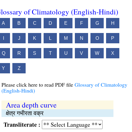
lossary of Climatology (English-Hindi)
A
B
C
D
E
F
G
H
I
J
K
L
M
N
O
P
Q
R
S
T
U
V
W
X
Y
Z
Please click here to read PDF file
Glossary of Climatology
(English-Hindi)
Area depth curve
क्षेत्र गभीरता वक्र
Transliterate :