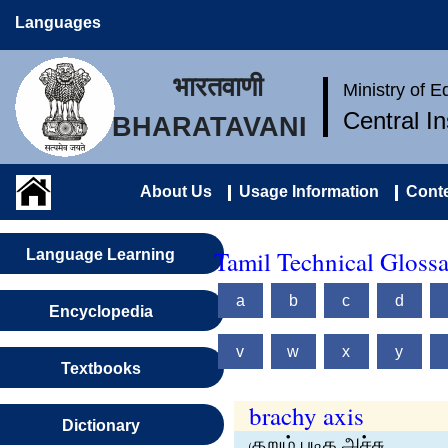
Languages
भारतवाणी
Ministry of 
Central I
BHARATAVANI
About Us
Usage Information
Conte
Tamil Technical Gloss
Language Learning
a
b
c
d
Encyclopedia
v
w
x
y
Textbooks
brachy axis
Dictionary
குறும் படிக அச்சு