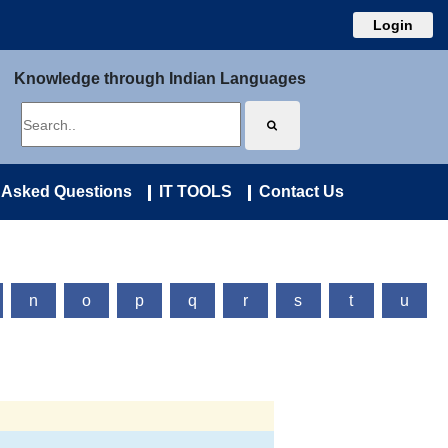
Login
Knowledge through Indian Languages
 Asked Questions
IT TOOLS
Contact Us
n
o
p
q
r
s
t
u