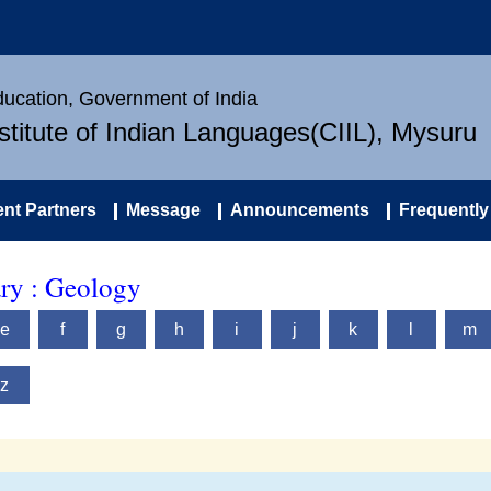
Education, Government of India
nstitute of Indian Languages(CIIL), Mysuru
nt Partners
Message
Announcements
Frequently
ary : Geology
e
f
g
h
i
j
k
l
m
z