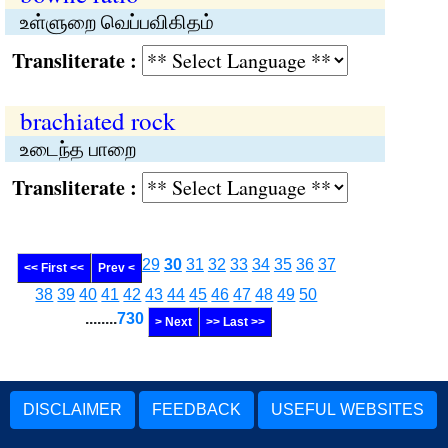
உள்ளுறை வெப்பவிகிதம்
Transliterate :
brachiated rock
உடைந்த பாறை
Transliterate :
29
30
31
32
33
34
35
36
37
<< First <<
Prev <
38
39
40
41
42
43
44
45
46
47
48
49
50
........
730
> Next
>> Last >>
DISCLAIMER
FEEDBACK
USEFUL WEBSITES