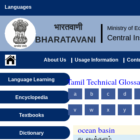
Languages
भारतवाणी
Ministry of 
Central I
BHARATAVANI
About Us
Usage Information
Conte
Tamil Technical Gloss
Language Learning
a
b
c
d
Encyclopedia
v
w
x
y
Textbooks
ocean basin
Dictionary
கடலடித்தளம்