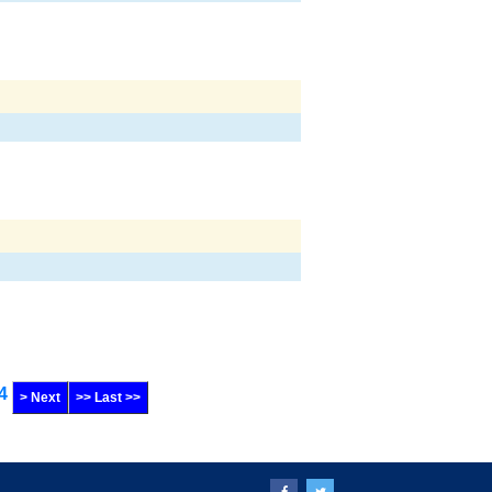
4
> Next
>> Last >>