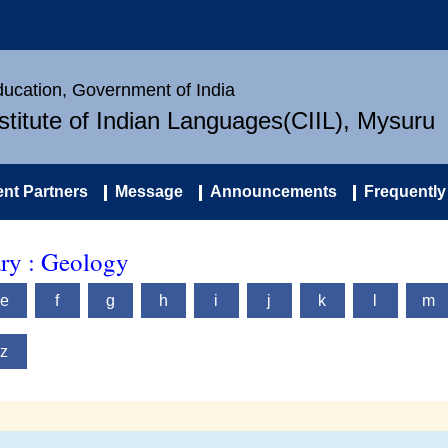
Education, Government of India
nstitute of Indian Languages(CIIL), Mysuru
nt Partners
Message
Announcements
Frequently
ary : Geology
e
f
g
h
i
j
k
l
m
z