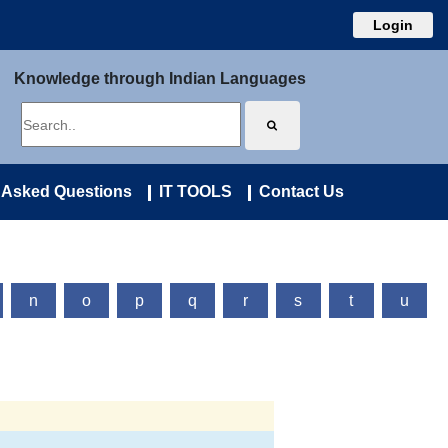
Login
Knowledge through Indian Languages
 Asked Questions
IT TOOLS
Contact Us
n
o
p
q
r
s
t
u