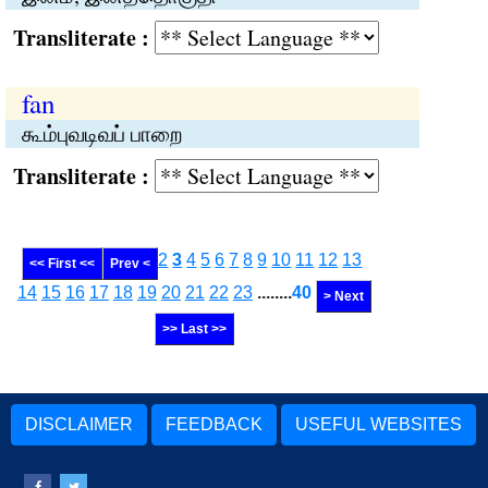
Transliterate :
fan
கூம்புவடிவப் பாறை
Transliterate :
2
3
4
5
6
7
8
9
10
11
12
13
<< First <<
Prev <
14
15
16
17
18
19
20
21
22
23
........
40
> Next
>> Last >>
DISCLAIMER
FEEDBACK
USEFUL WEBSITES