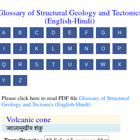
Glossary of Structural Geology and Tectonic
(English-Hindi)
A
B
C
D
E
F
G
H
I
J
K
L
M
N
O
P
Q
R
S
T
U
V
W
X
Y
Z
Please click here to read PDF file
Glossary of Structural
Geology and Tectonics (English-Hindi)
Volcanic cone
ज्वालामुखीय शंकु