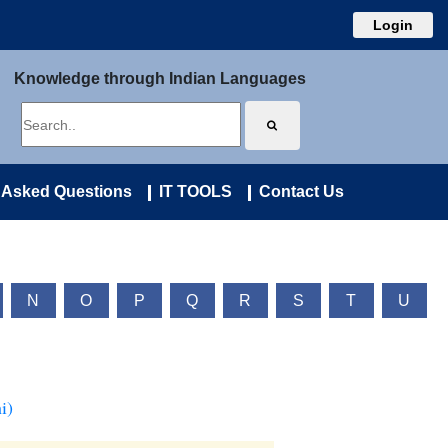
Login
Knowledge through Indian Languages
 Asked Questions
IT TOOLS
Contact Us
N
O
P
Q
R
S
T
U
i)