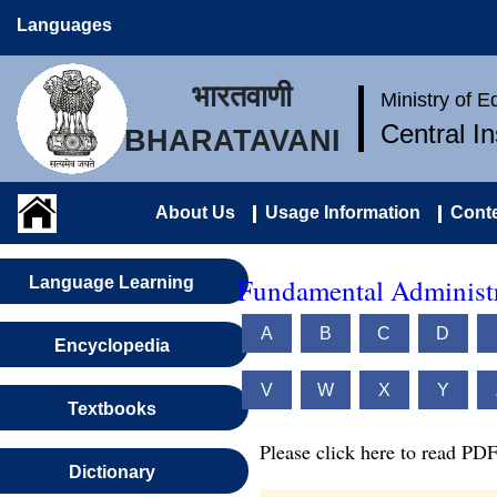
Languages
भारतवाणी
Ministry of 
Central I
BHARATAVANI
About Us
Usage Information
Conte
Fundamental Administr
Language Learning
A
B
C
D
Encyclopedia
V
W
X
Y
Textbooks
Please click here to read PDF
Dictionary