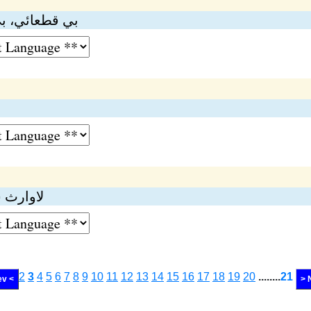
بي قطعائي، بي
لاوارث 
2
3
4
5
6
7
8
9
10
11
12
13
14
15
16
17
18
19
20
........
21
ev <
> 