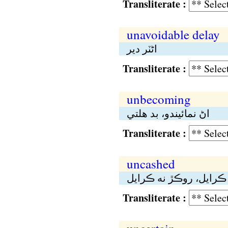
Transliterate :
unavoidable delay
اڻٽر دير
Transliterate :
unbecoming
اڻ نمائيندو، بد هلتي
Transliterate :
uncashed
رايل، روڪڙ نە ڪرايل
Transliterate :