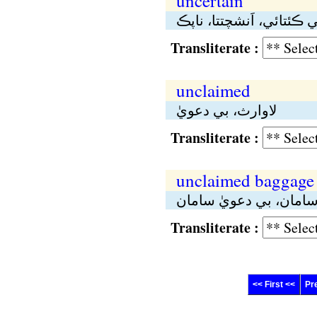
uncertain
 ڪئتائي، اَنشچتتا، ناپڪ
Transliterate :
unclaimed
لاوارث، بي دعويٰ
Transliterate :
unclaimed baggage
سامان، بي دعويٰ سامان
Transliterate :
<< First <<
Pr