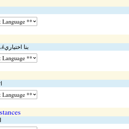
بنا اختياريء
ا
stances
ا