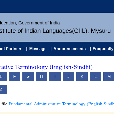
Education, Government of India
nstitute of Indian Languages(CIIL), Mysuru
nt Partners
Message
Announcements
Frequently
ative Terminology (English-Sindhi)
E
F
G
H
I
J
K
L
M
Z
 file
Fundamental Administrative Terminology (English-Sindh