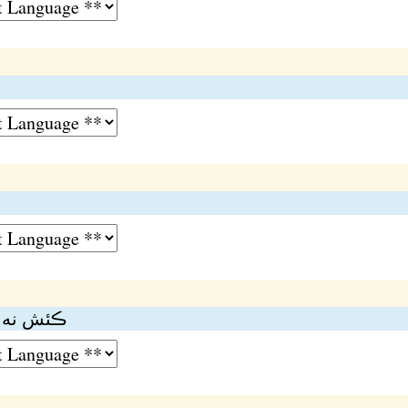
ڪئش نە ڪ