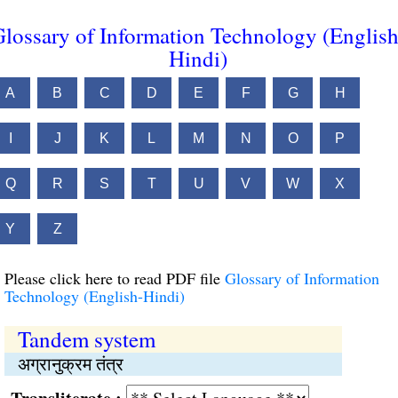
lossary of Information Technology (English
Hindi)
A
B
C
D
E
F
G
H
I
J
K
L
M
N
O
P
Q
R
S
T
U
V
W
X
Y
Z
Please click here to read PDF file
Glossary of Information
Technology (English-Hindi)
Tandem system
अग्रानुक्रम तंत्र