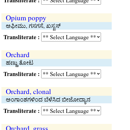
Transliterate :
Opium poppy
ಅಫೀಮು, ಗಸಗಸೆ, ಖಸ್ಖಸ್
Transliterate :
Orchard
ಹಣ್ಣು ತೋಟ
Transliterate :
Orchard, clonal
ಅಂಗಾಂಶಗಳಿಂದ ಬೆಳೆಸಿದ ಬೀಜೋದ್ಯಾನ
Transliterate :
Orchard, grass