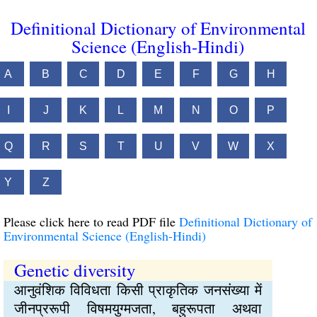
Definitional Dictionary of Environmental
Science (English-Hindi)
A
B
C
D
E
F
G
H
I
J
K
L
M
N
O
P
Q
R
S
T
U
V
W
X
Y
Z
Please click here to read PDF file
Definitional Dictionary of
Environmental Science (English-Hindi)
Genetic diversity
आनुवंशिक विविधता किसी प्राकृतिक जनसंख्या में
जीनप्ररूपी विषमयुग्मजता, बहुरूपता अथवा