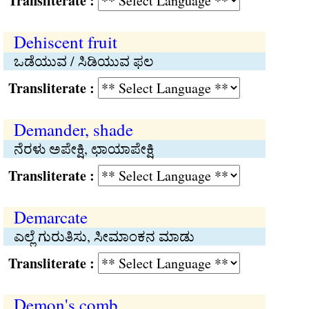
Transliterate :
Dehiscent fruit
ಒಡೆಯುವ / ಸಿಡಿಯುವ ಫಲ
Transliterate :
Demander, shade
ನೆರಳು ಅಪೇಕ್ಷಿ, ಛಾಯಾಪೇಕ್ಷಿ
Transliterate :
Demarcate
ಎಲ್ಲೆ ಗುರುತಿಸು, ಸೀಮಾಂಕನ ಮಾಡು
Transliterate :
Demon's comb