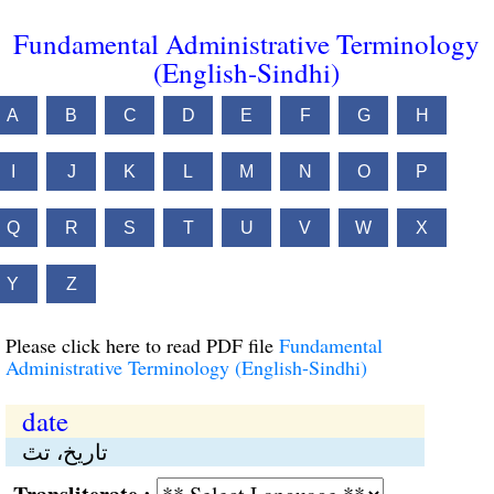
Fundamental Administrative Terminology
(English-Sindhi)
A
B
C
D
E
F
G
H
I
J
K
L
M
N
O
P
Q
R
S
T
U
V
W
X
Y
Z
Please click here to read PDF file
Fundamental
Administrative Terminology (English-Sindhi)
date
تاريخ، تٿ