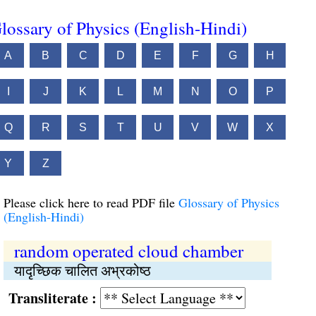
lossary of Physics (English-Hindi)
A
B
C
D
E
F
G
H
I
J
K
L
M
N
O
P
Q
R
S
T
U
V
W
X
Y
Z
Please click here to read PDF file
Glossary of Physics
(English-Hindi)
random operated cloud chamber
यादृच्छिक चालित अभ्रकोष्ठ
Transliterate :