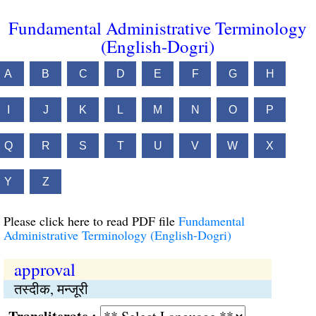
Fundamental Administrative Terminology
(English-Dogri)
A
B
C
D
E
F
G
H
I
J
K
L
M
N
O
P
Q
R
S
T
U
V
W
X
Y
Z
Please click here to read PDF file
Fundamental
Administrative Terminology (English-Dogri)
approval
तस्दीक, मन्जूरी