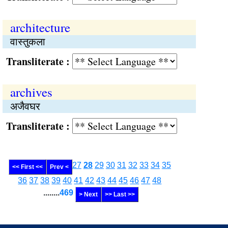
architecture
वास्तुकला
Transliterate :
archives
अजैवघर
Transliterate :
27
28
29
30
31
32
33
34
35
<< First <<
Prev <
36
37
38
39
40
41
42
43
44
45
46
47
48
........
469
> Next
>> Last >>