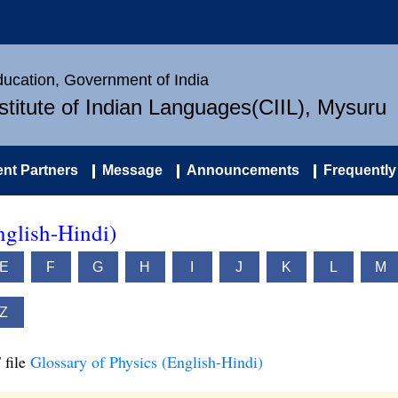
Education, Government of India
nstitute of Indian Languages(CIIL), Mysuru
nt Partners
Message
Announcements
Frequently
nglish-Hindi)
E
F
G
H
I
J
K
L
M
Z
 file
Glossary of Physics (English-Hindi)