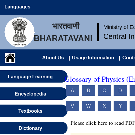
Languages
भारतवाणी
Ministry of 
Central I
BHARATAVANI
About Us
Usage Information
Conte
Glossary of Physics (E
Language Learning
A
B
C
D
Encyclopedia
V
W
X
Y
Textbooks
Please click here to read PDF
Dictionary