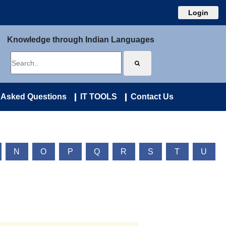
Login
Knowledge through Indian Languages
 Asked Questions
IT TOOLS
Contact Us
N
O
P
Q
R
S
T
U