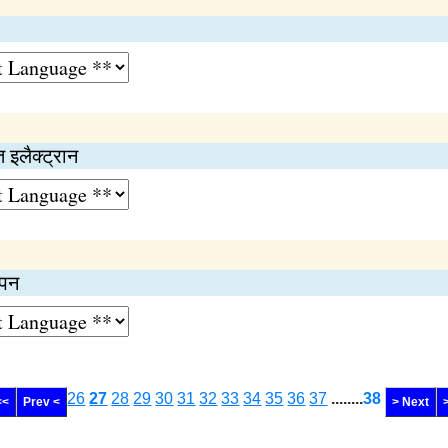
 इलैक्ट्रान
पिन
26
27
28
29
30
31
32
33
34
35
36
37
........
38
<<
Prev <
> Next