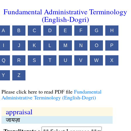
Fundamental Administrative Terminology
(English-Dogri)
A
B
C
D
E
F
G
H
I
J
K
L
M
N
O
P
Q
R
S
T
U
V
W
X
Y
Z
Please click here to read PDF file
Fundamental
Administrative Terminology (English-Dogri)
appraisal
जायज़ा