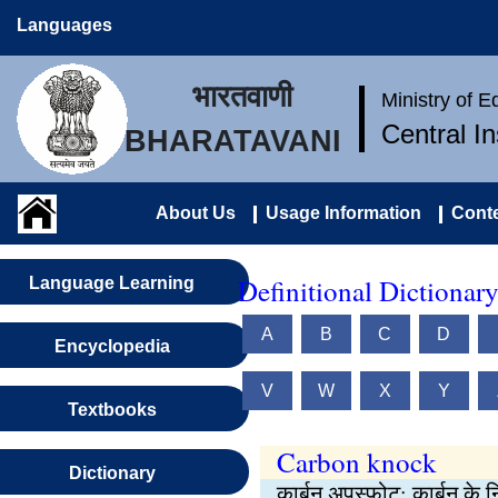
Languages
भारतवाणी
Ministry of 
Central I
BHARATAVANI
About Us
Usage Information
Conte
Definitional Dictionar
Language Learning
A
B
C
D
Encyclopedia
V
W
X
Y
Textbooks
Carbon knock
Dictionary
कार्बन अपस्फोट: कार्बन के न