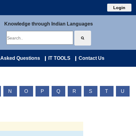
Login
Knowledge through Indian Languages
 Asked Questions
IT TOOLS
Contact Us
N
O
P
Q
R
S
T
U