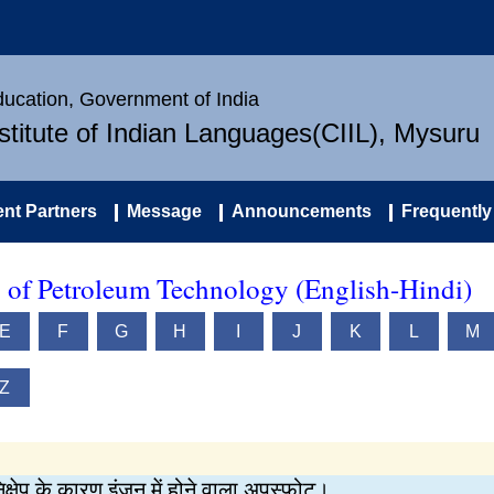
Education, Government of India
nstitute of Indian Languages(CIIL), Mysuru
nt Partners
Message
Announcements
Frequently
y of Petroleum Technology (English-Hindi)
E
F
G
H
I
J
K
L
M
Z
िक्षेप के कारण इंजन में होने वाला अपस्फोट।