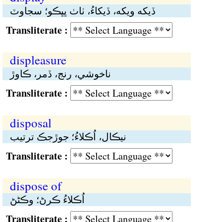
ڏيکە ويکە، ڏيکاءُ، ٺاٺ ڀڀڪو؛ سجاوٽ
Transliterate :
displeasure
ناخوشي، رنج، ڏمر، ڪاوڙ
Transliterate :
disposal
نيڪال، اُڪلاءُ؛ جوڙجڪ ترتيب
Transliterate :
dispose of
اُڪلاءُ ڪرڻ؛ وڪڻڻ
Transliterate :