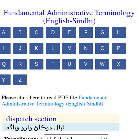
Fundamental Administrative Terminology
(English-Sindhi)
A
B
C
D
E
F
G
H
I
J
K
L
M
N
O
P
Q
R
S
T
U
V
W
X
Y
Z
Please click here to read PDF file
Fundamental
Administrative Terminology (English-Sindhi)
dispatch section
ٽپال موڪلڻ وارو وڀاڳە