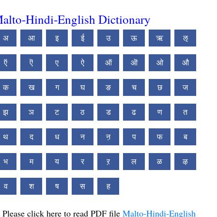
alto-Hindi-English Dictionary
अ
आ
इ
ई
उ
ऊ
ऋ
ऌ
ऍ
ऎ
ए
ऐ
ऑ
ऒ
ओ
औ
क
ख
ग
घ
ङ
च
छ
ज
झ
ञ
ट
ठ
ड
ढ
ण
त
थ
द
ध
न
ऩ
प
फ
ब
भ
म
य
र
ऱ
ल
ळ
ऴ
व
श
ष
स
ह
Please click here to read PDF file
Malto-Hindi-English