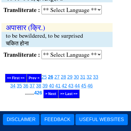
Transliterate :
अपासार (क्रि.)
to be bewildered, to be surprised
चकित होना
Transliterate :
25
26
27
28
29
30
31
32
33
<< First <<
Prev <
34
35
36
37
38
39
40
41
42
43
44
45
46
........
426
> Next
>> Last >>
DISCLAIMER
FEEDBACK
USEFUL WEBSITES