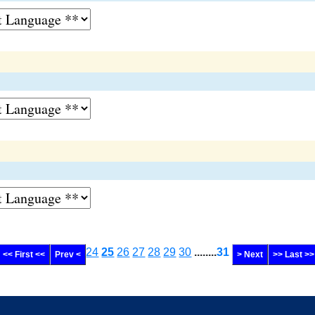
24
25
26
27
28
29
30
........
31
<< First <<
Prev <
> Next
>> Last >>