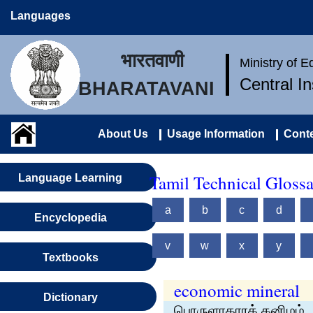
Languages
भारतवाणी
Ministry of 
Central I
BHARATAVANI
About Us
Usage Information
Conte
Tamil Technical Gloss
Language Learning
a
b
c
d
Encyclopedia
v
w
x
y
Textbooks
economic mineral
Dictionary
பொருளாதாரக் கனிமம்