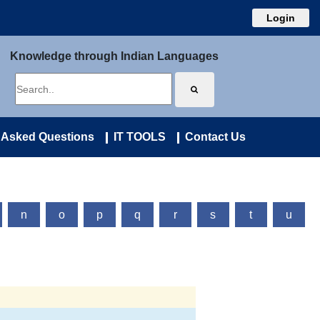
Login
Knowledge through Indian Languages
 Asked Questions
IT TOOLS
Contact Us
n
o
p
q
r
s
t
u