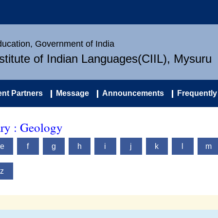
Education, Government of India
nstitute of Indian Languages(CIIL), Mysuru
nt Partners
Message
Announcements
Frequently
ary : Geology
e
f
g
h
i
j
k
l
m
z