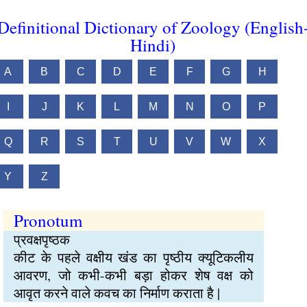
Definitional Dictionary of Zoology (English
Hindi)
A
B
C
D
E
F
G
H
I
J
K
L
M
N
O
P
Q
R
S
T
U
V
W
X
Y
Z
Pronotum
प्रवक्षपृष्ठक
कीट के पहले वक्षीय खंड का पृष्ठीय क्यूटिकलीय
आवरण, जो कभी-कभी बड़ा होकर शेष वक्ष को
आवृत करने वाले कवच का निर्माण कराता है |