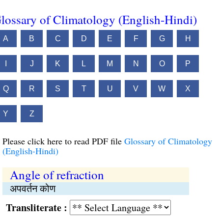
lossary of Climatology (English-Hindi)
A
B
C
D
E
F
G
H
I
J
K
L
M
N
O
P
Q
R
S
T
U
V
W
X
Y
Z
Please click here to read PDF file
Glossary of Climatology
(English-Hindi)
Angle of refraction
अपवर्तन कोण
Transliterate :