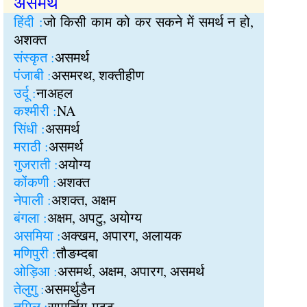
असमर्थ
हिंदी :
जो किसी काम को कर सकने में समर्थ न हो,
अशक्त
संस्कृत :
असमर्थ
पंजाबी :
असमरथ, शक्तीहीण
उर्दू :
नाअहल
कश्मीरी :
NA
सिंधी :
असमर्थ
मराठी :
असमर्थ
गुजराती :
अयोग्य
कोंकणी :
अशक्त
नेपाली :
अशक्त, अक्षम
बंगला :
अक्षम, अपटु, अयोग्य
असमिया :
अक्खम, अपारग, अलायक
मणिपुरी :
तौङम्दबा
ओड़िआ :
असमर्थ, अक्षम, अपारग, असमर्थ
तेलुगु :
असमर्थुडैन
तमिल :
सामर्त्तिय-मट्‍ट॒