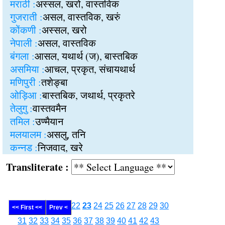
मराठी :
अस्सल, खरो, वास्तविक
गुजराती :
असल, वास्तविक, खरुं
कोंकणी :
अस्सल, खरो
नेपाली :
असल, वास्तविक
बंगला :
आसल, यथार्थ (ज), बास्तबिक
असमिया :
आचल, प्रकृत, संचायथार्थ
मणिपुरी :
तशेङ्बा
ओड़िआ :
बास्तबिक, जथार्थ, प्रकृतरे
तेलुगु :
वास्तवमैन
तमिल :
उण्मैयान
मलयालम :
असलु, तनि
कन्नड :
निजवाद, खरे
Transliterate :
22
23
24
25
26
27
28
29
30
<< First <<
Prev <
31
32
33
34
35
36
37
38
39
40
41
42
43