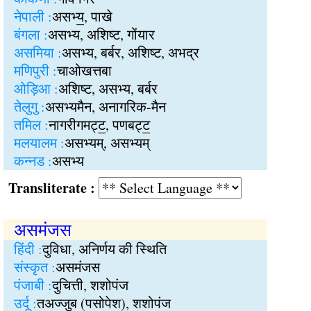
नेपाली :
असभ्य॒, पाखे
बंगला :
असभ्य, अशिष्ट, गोंयार
असमिया :
असभ्य, बर्बर, अशिष्ट, अभद्र
मणिपुरी :
चाओखत्तबा
ओड़िआ :
अशिष्ट, असभ्य, बर्बर
तेलुगु :
असभ्यमैन, अनागरिक-मैन
तमिल :
नागरीगमट्‍ट॒, पणबट्‍ट॒
मलयालम :
असभ्यम्, असभ्यम्
कन्नड :
असभ्य
Transliterate :
असमंजस
हिंदी :
दुविधा, अनिर्णय की स्थिति
संस्कृत :
असमंजस
पंजाबी :
दुचित्ती, शशोपंज
उर्दू :
तअज्जुब (पसोपेश), शशोपंज