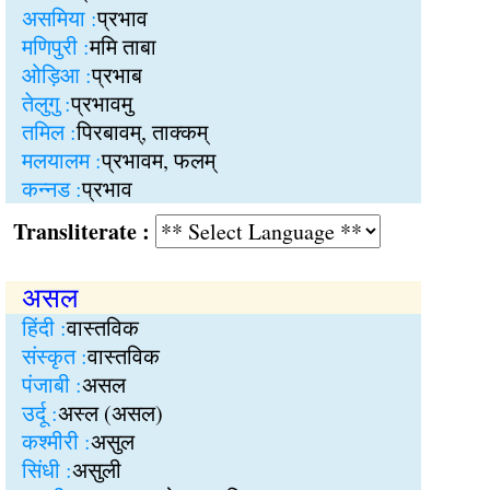
असमिया :
प्रभाव
मणिपुरी :
ममि ताबा
ओड़िआ :
प्रभाब
तेलुगु :
प्रभावमु
तमिल :
पिरबावम्, ताक्कम्
मलयालम :
प्रभावम, फलम्
कन्नड :
प्रभाव
Transliterate :
असल
हिंदी :
वास्तविक
संस्कृत :
वास्तविक
पंजाबी :
असल
उर्दू :
अस्ल (असल)
कश्मीरी :
असुल
सिंधी :
असुली