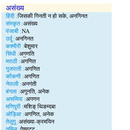
असंख्य
हिंदी :
जिसकी गिनती न हो सके, अनगिनत
संस्कृत :
असंख्य
पंजाबी :
NA
उर्दू :
अनगिनत
कश्मीरी :
बेशुमार
सिंधी :
अग॒णति
मराठी :
अगणित
गुजराती :
अगणित
कोंकणी :
अगणित
नेपाली :
अनगंती
बंगला :
अगुनति, अनेक
असमिया :
अगणन
मणिपुरी :
मशिङ् थिङम्दबा
ओड़िआ :
अगणित, अनेक
तेलुगु :
असंख्या-क्रमयिन
तमिल :
ऐण्णट्‍ट॒