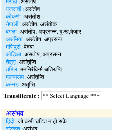
मराठी :
असंतोष
गुजराती :
असंतोष
कोंकणी :
असंतोश
नेपाली :
असंतोष, असंतोक
बंगला :
असंतोष, अप्रसन्न, दुःख,बेजार
असमिया :
असंतोष, अप्रसन्न
मणिपुरी :
पेंदबा
ओड़िआ :
असंतोष, अप्रसन्न
तेलुगु :
असंतुप्ति
तमिल :
मननिरैविन्मै अतिरुप्ति
मलयालम :
असंतृप्ति
कन्नड :
अतृप्ति
Transliterate :
असंभव
हिंदी :
जो कभी घटित न हो सके
संस्कृत :
असंभव