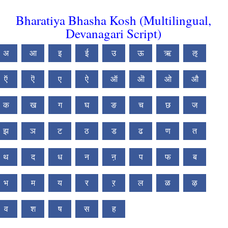
Bharatiya Bhasha Kosh (Multilingual,
Devanagari Script)
अ
आ
इ
ई
उ
ऊ
ऋ
ऌ
ऍ
ऎ
ए
ऐ
ऑ
ऒ
ओ
औ
क
ख
ग
घ
ङ
च
छ
ज
झ
ञ
ट
ठ
ड
ढ
ण
त
थ
द
ध
न
ऩ
प
फ
ब
भ
म
य
र
ऱ
ल
ळ
ऴ
व
श
ष
स
ह