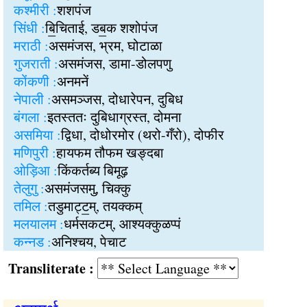
कश्मीरी :
शशपंज
सिंधी :
बि॒चिताई, डब॒क शशोपंज
मराठी :
असमंजस, भ्रम, घोटाळा
गुजराती :
असमंजस, डामा-डोलपणु
कोंकणी :
अनमनें
नेपाली :
असमञ्जस, दोधारेपन, दुबिध
बंगला :
इतस्ततः दुबिधाग्रस्त, दोमना
असमिया :
द्विधा, दोधोरमोर (थरो-गँरो), दोफीर
मणिपुरी :
हायफम तौफम खङ्दबा
ओड़िआ :
किंकर्तब्य बिमूढ़
तेलुगु :
असमंजसमु, चिक्कु
तमिल :
तडुमाट्‍ट॒म्, तयक्कम्
मलयालम :
धर्मसकटम्, आश्यक्कुळप्पं
कन्नड :
अनिश्चय, पेचाट
Transliterate :