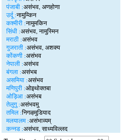
पंजाबी :
असंभव, अणहोणा
उर्दू :
नामुम्किन
कश्मीरी :
नामुमकिन
सिंधी :
असंभव, नामुस्मिन
मराठी :
असंभव
गुजराती :
असंभव, अशक्य
कोंकणी :
असंभव
नेपाली :
असंभव
बंगला :
असंभब
असमिया :
असंभव
मणिपुरी :
ओइथोक्तबा
ओड़िआ :
असंभब
तेलुगु :
असंभवमु
तमिल :
निगऴमुडियाद
मलयालम :
असंभाव्यम्
कन्नड :
असंभव, साध्यविल्लद