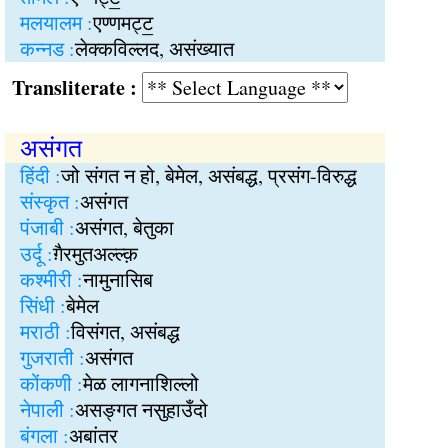
मलयालम :
एण्णमट्‍ट॒
कन्नड :
लेक्कविल्लद, असंख्यात
Transliterate :
असंगत
हिंदी :
जो संगत न हो, बेमेल, असंबद्ध, प्रसंग-विरुद्ध
संस्कृत :
असंगत
पंजाबी :
असंगत, बेतुका
उर्दू :
ग़ैरमुतअल्ल्क़
कश्मीरी :
नामुनासिब
सिंधी :
बेमेल
मराठी :
विसंगत, असंबद्ध
गुजराती :
असंगत
कोंकणी :
मेळ लागनाशिल्लो
नेपाली :
असङ्गत नसुहाउँदो
बंगला :
अबांतर