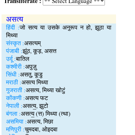
Transliterate :
असत्य
हिंदी :
जो सत्य या उसके अनुरूप न हो, झूठा या
मिथ्या
संस्कृत :
असत्यम्
पंजाबी :
झूंठ, कूड़, असत्त
उर्दू :
बातिल
कश्मीरी :
अपुज़ु
सिंधी :
असतु, कूडु
मराठी :
असत्य मिथ्या
गुजराती :
असत्य, मिथ्या खोटुं
कोंकणी :
असत्य फट
नेपाली :
असत्य॒, झुटो
बंगला :
असत्य॒ (त्त) मिथ्या (त्था)
असमिया :
असत्य, मिछा
मणिपुरी :
चुमदबा, ओइदबा