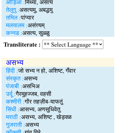
ओड़िआ :
मिथ्या, असत्य
तेलुगु :
असत्यमु, अबद्धमु
तमिल :
पांप्यार
मलयालम :
असंत्त्यम्
कन्नड :
असत्य, सुळ्ळु
Transliterate :
असभ्य
हिंदी :
जो सभ्य न हो, अशिष्ट, गँवार
संस्कृत :
असभ्य
पंजाबी :
असभिअ
उर्दू :
गैरमुहज्जब, वहसी
कश्मीरी :
गोंर तहज़ीब-याफतुं
सिंधी :
आसभ्य, अणसुधिवेतु
मराठी :
असभ्य, अशिष्ट , खेड़क्ळ
गुजराती :
असभ्य
कोंकणी :
गांव गिरे