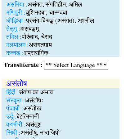
असमिया :
असंगत, संगतिहीन, अमिल
मणिपुरी :
चुशिनदबा, चान्नदबा
ओड़िआ :
प्रसंग-विरुद्ध (असंगत), अश्लील
तेलुगु :
असंबद्धमु
तमिल :
पोरुंदाद, चेराद
मलयालम :
असंगतमाय
कन्नड :
अप्रासंगिक
Transliterate :
असंतोष
हिंदी :
संतोष का अभाव
संस्कृत :
असंतोषः
पंजाबी :
असंतोख
उर्दू :
बेइत्मिनानी
कश्मीरी :
असंतूश
सिंधी :
असंतोषु, नाराज़िपो