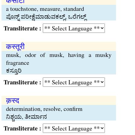
कसौटी
a touchstone, measure, standard
ಪೊನ್ನ್ ಪರೀಕ್ಷೆಮಾಡುವಕಲ್ಲ್, ಒರೆಗಲ್ಲ್
Transliterate :
कस्तूरी
musk, odor of musk, having a musky
fragrance
ಕಸ್ತೂರಿ
Transliterate :
क़स्द
determination, resolve, confirm
ನಿಶ್ಚಯ, ತೀರ್ಮಾನ
Transliterate :