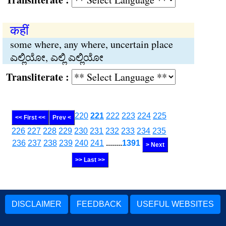
कहीं
some where, any where, uncertain place
ಎಲ್ಲಿಯೋ, ಎಲ್ಲಿ ಎಲ್ಲಿಯೋ
Transliterate :
220
221
222
223
224
225
<< First <<
Prev <
226
227
228
229
230
231
232
233
234
235
236
237
238
239
240
241
........
1391
> Next
>> Last >>
DISCLAIMER
FEEDBACK
USEFUL WEBSITES