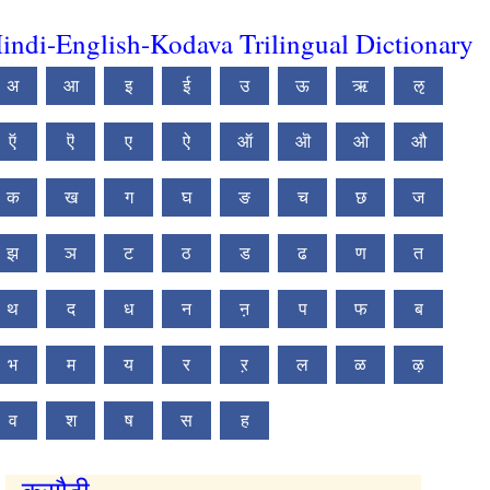
indi-English-Kodava Trilingual Dictionary
अ
आ
इ
ई
उ
ऊ
ऋ
ऌ
ऍ
ऎ
ए
ऐ
ऑ
ऒ
ओ
औ
क
ख
ग
घ
ङ
च
छ
ज
झ
ञ
ट
ठ
ड
ढ
ण
त
थ
द
ध
न
ऩ
प
फ
ब
भ
म
य
र
ऱ
ल
ळ
ऴ
व
श
ष
स
ह