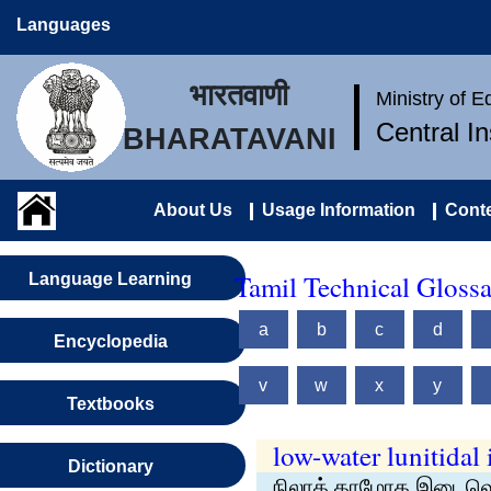
Languages
भारतवाणी
Ministry of 
Central I
BHARATAVANI
About Us
Usage Information
Conte
Tamil Technical Gloss
Language Learning
a
b
c
d
Encyclopedia
v
w
x
y
Textbooks
low-water lunitidal 
Dictionary
நிலாத் தாழோத இடைவ