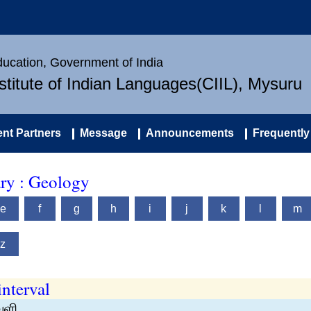
Education, Government of India
nstitute of Indian Languages(CIIL), Mysuru
nt Partners
Message
Announcements
Frequently
ary : Geology
e
f
g
h
i
j
k
l
m
z
interval
ெளி