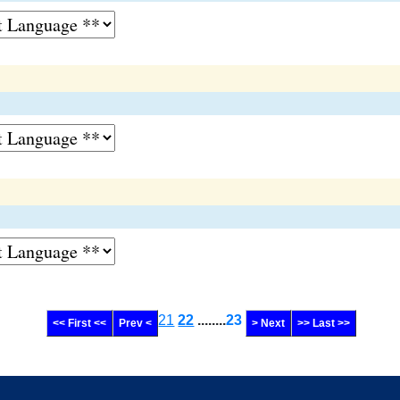
21
22
........
23
<< First <<
Prev <
> Next
>> Last >>