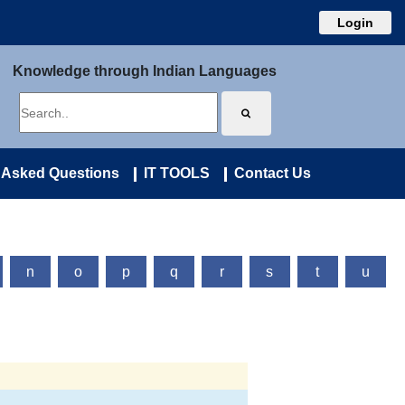
Login
Knowledge through Indian Languages
 Asked Questions
IT TOOLS
Contact Us
n
o
p
q
r
s
t
u