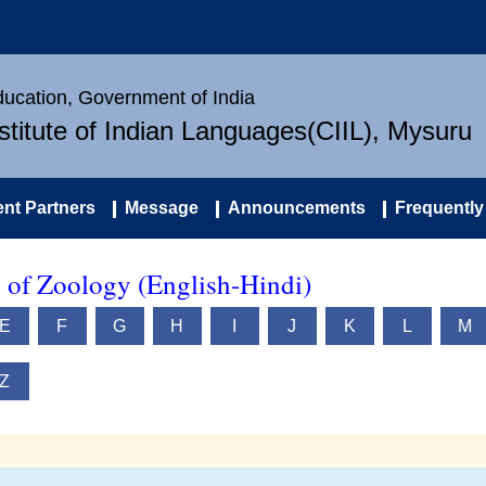
Education, Government of India
nstitute of Indian Languages(CIIL), Mysuru
nt Partners
Message
Announcements
Frequently
y of Zoology (English-Hindi)
E
F
G
H
I
J
K
L
M
Z