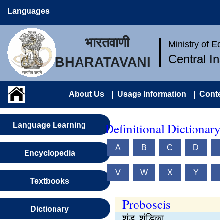
Languages
भारतवाणी
Ministry of 
Central I
BHARATAVANI
About Us
Usage Information
Conte
Definitional Dictionar
Language Learning
A
B
C
D
Encyclopedia
V
W
X
Y
Textbooks
Proboscis
Dictionary
शुंड, शुंडिका