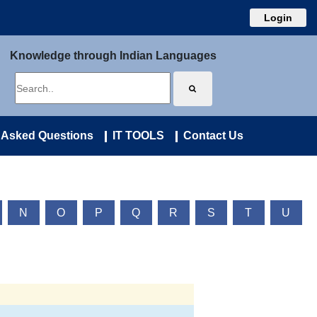
Login
Knowledge through Indian Languages
 Asked Questions
IT TOOLS
Contact Us
N
O
P
Q
R
S
T
U