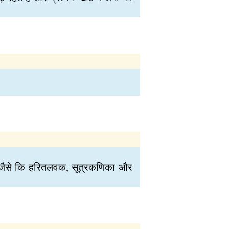
ंगक जैसे कि हरितलवक, सूत्रकणिका और