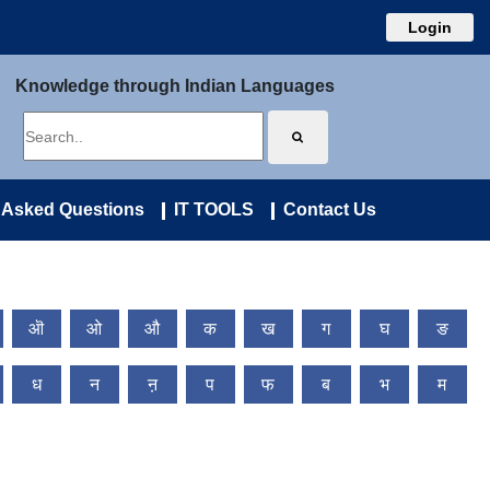
Login
Knowledge through Indian Languages
 Asked Questions
IT TOOLS
Contact Us
ऒ
ओ
औ
क
ख
ग
घ
ङ
ध
न
ऩ
प
फ
ब
भ
म