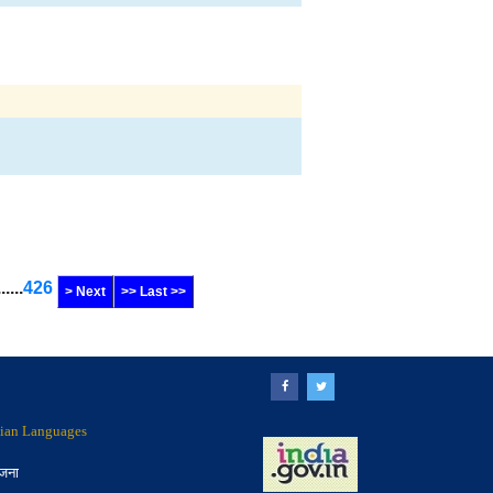
......
426
> Next
>> Last >>
ndian Languages
ोजना