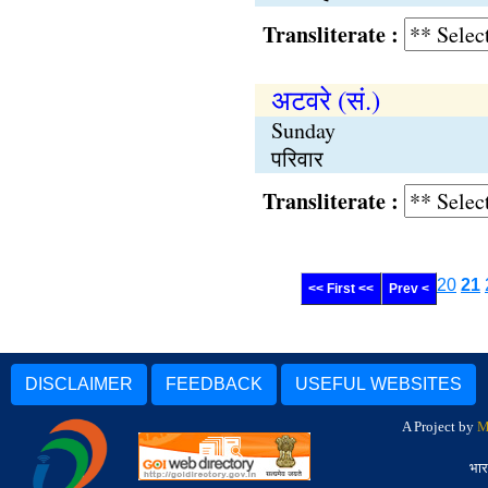
Transliterate :
अटवरे (सं.)
Sunday
परिवार
Transliterate :
20
21
<< First <<
Prev <
DISCLAIMER
FEEDBACK
USEFUL WEBSITES
A Project by
M
भार