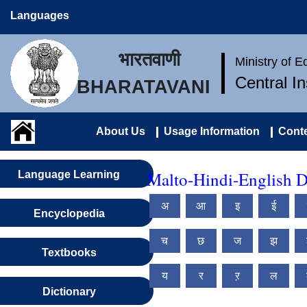
Languages
भारतवाणी
Ministry of 
Central I
BHARATAVANI
About Us
Usage Information
Conte
Malto-Hindi-English D
Language Learning
अ
आ
इ
ई
Encyclopedia
च
छ
ज
झ
Textbooks
य
र
ऱ
ल
Dictionary