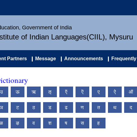
Education, Government of India
nstitute of Indian Languages(CIIL), Mysuru
nt Partners
Message
Announcements
Frequently
ictionary
उ
ऊ
ऋ
ऌ
ऍ
ऎ
ए
ऐ
ऑ
ञ
ट
ठ
ड
ढ
ण
त
थ
द
ळ
ऴ
व
श
ष
स
ह