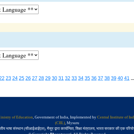
22
23
24
25
26
27
28
29
30
31
32
33
34
35
36
37
38
39
40
41
..
inistry of Education
, Government of India, Implemented by
Central Institute of I
(CIIL)
, Mysuru
तीय भाषा संस्थान (सीआईआईएल), मैसूर द्वारा कार्यान्वित, शिक्षा मंत्रालय, भारत सरकार की एक परिय