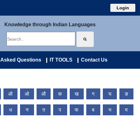
Login
Knowledge through Indian Languages
 Asked Questions
IT TOOLS
Contact Us
ऒ
ओ
औ
क
ख
ग
घ
ङ
ध
न
ऩ
प
फ
ब
भ
म