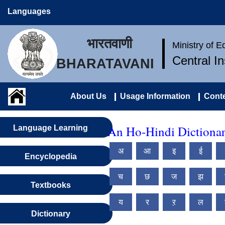
Languages
भारतवाणी
Ministry of 
Central I
BHARATAVANI
About Us
Usage Information
Conte
An Ho-Hindi Dictiona
Language Learning
अ
आ
इ
ई
Encyclopedia
च
छ
ज
झ
Textbooks
य
र
ऱ
ल
Dictionary