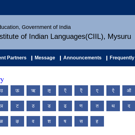
Education, Government of India
nstitute of Indian Languages(CIIL), Mysuru
nt Partners
Message
Announcements
Frequently
ry
उ
ऊ
ऋ
ऌ
ऍ
ऎ
ए
ऐ
ऑ
ञ
ट
ठ
ड
ढ
ण
त
थ
द
ळ
ऴ
व
श
ष
स
ह