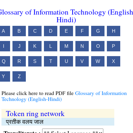
lossary of Information Technology (English
Hindi)
A
B
C
D
E
F
G
H
I
J
K
L
M
N
O
P
Q
R
S
T
U
V
W
X
Y
Z
Please click here to read PDF file
Glossary of Information
Technology (English-Hindi)
Token ring network
प्रतीक वलय जाल