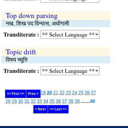
Top down parsing
नख, शिख पद विन्यास, अधीगामी
Transliterate :
Topic drift
विषय च्युति
Transliterate :
19
20
21
22
23
24
25
26
27
<< First <<
Prev <
28
29
30
31
32
33
34
35
36
37
38
39
........
40
> Next
>> Last >>