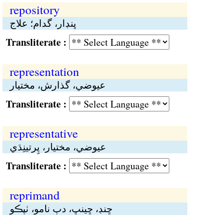
repository
ڀنڊار، گدام؛ علاج
Transliterate :
representation
عيوضي، گذارش، مختيار
Transliterate :
representative
عيوضي، مختيار، پِرتينِڌي
Transliterate :
reprimand
ڇنڊ، ڇينڀ، دٻ نامو، ٺپڪو