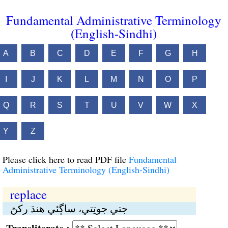
Fundamental Administrative Terminology
(English-Sindhi)
A
B
C
D
E
F
G
H
I
J
K
L
M
N
O
P
Q
R
S
T
U
V
W
X
Y
Z
Please click here to read PDF file
Fundamental
Administrative Terminology (English-Sindhi)
replace
جتي جوتِتي، ساڳئي هنڌ رکڻ